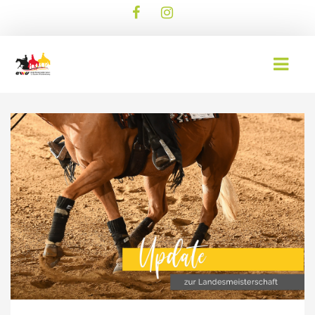
AKTUELLES
EWU BLOG
TERMINE
WESTERNREITER ONLINE
DOWNLOAD
WESTERNREITEN
EWU BUND