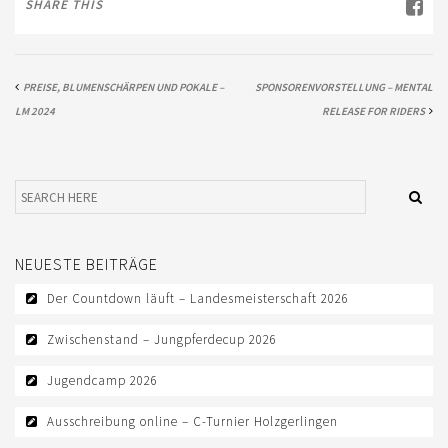
SHARE THIS
TURNIERSPORT
TURNIERKALENDER
PREISE, BLUMENSCHÄRPEN UND POKALE –
SPONSORENVORSTELLUNG – MENTAL
BW-CUPSERIE
LM 2024
RELEASE FOR RIDERS
LANDESMEISTER
SPORTFÖRDERUNG
JUNGPFERDEPROGRAMM
NEUESTE BEITRÄGE
JUGEND
Der Countdown läuft – Landesmeisterschaft 2026
KIDS CLUB
Zwischenstand – Jungpferdecup 2026
JUGENDFÖRDERUNG
Jugendcamp 2026
FREIZEIT
Ausschreibung online – C-Turnier Holzgerlingen
TERMINE