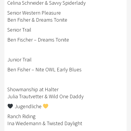
Celina Schneider & Savvy Spiderlady
COWBOYCAMP
Senior Western Pleasure
Ben Fisher & Dreams Tonite
KURSFÖRDERUNG
Senior Trail
AUSBILDUNG
Ben Fischer – Dreams Tonite
WESTERN-REITABZEICHEN
TRAINER
Junior Trail
TRAINERAUSBILDUNG
Ben Fisher – Nite OWL Early Blues
TURNIERFACHLEUTE
Showmanship at Halter
LOGIN
Julia Trautvetter & Wild One Daddy
KONTAKT
Jugendliche
Ranch Riding
IMPRESSUM
Ina Wiedemann & Twisted Daylight
DATENSCHUTZ