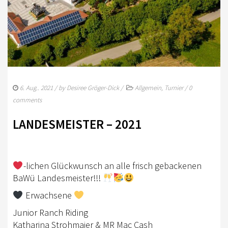
LANDESVERBÄNDE
MITGLIED WERDEN
EWU BAWÜ
VORSTAND
6. Aug.. 2021
/ by
Desiree Gröger-Dick
/
Allgemein
,
Turnier
/
0
SPONSOREN
comments
SPONSORINGKONZEPT
LANDESMEISTER – 2021
VERBANDSJACKEN & WESTEN
MITGLIED WERDEN
-lichen Glückwunsch an alle frisch gebackenen
BaWü Landesmeister!!!
IMAGEFILM
Erwachsene
SATZUNG/BEITRAGSORDNUNG
Junior Ranch Riding
PROTOKOLLE JHV
Katharina Strohmaier & MR Mac Cash