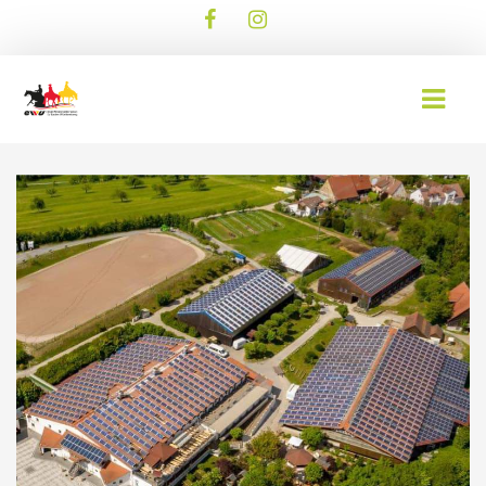
AKTUELLES
EWU BLOG
TERMINE
WESTERNREITER ONLINE
DOWNLOAD
WESTERNREITEN
EWU BUND