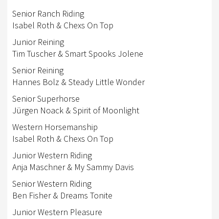
TURNIERSPORT
Senior Ranch Riding
Isabel Roth & Chexs On Top
TURNIERKALENDER
Junior Reining
BW-CUPSERIE
Tim Tuscher & Smart Spooks Jolene
Senior Reining
LANDESMEISTER
Hannes Bolz & Steady Little Wonder
SPORTFÖRDERUNG
Senior Superhorse
Jürgen Noack & Spirit of Moonlight
JUNGPFERDEPROGRAMM
Western Horsemanship
JUGEND
Isabel Roth & Chexs On Top
KIDS CLUB
Junior Western Riding
Anja Maschner & My Sammy Davis
JUGENDFÖRDERUNG
Senior Western Riding
FREIZEIT
Ben Fisher & Dreams Tonite
Junior Western Pleasure
TERMINE