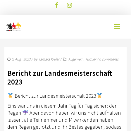
AKTUELLES
6. Aug.. 2023
/ by
Tamara Kiefer
/
Allgemein
,
Turnier
/
0 comments
EWU BLOG
Bericht zur Landesmeisterschaft
TERMINE
2023
WESTERNREITER ONLINE
Bericht zur Landesmeisterschaft 2023
DOWNLOAD
Eins war uns in diesem Jahr Tag für Tag sicher: der
Regen
Aber davon haben wir uns nicht aufhalten
WESTERNREITEN
lassen, alle Teilnehmer und Mitwirkenden haben
EWU BUND
dem Regen getrotzt und ihr Bestes gegeben, sodass