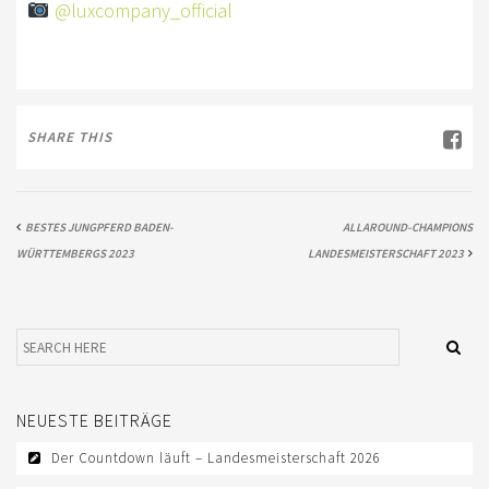
@luxcompany_official
COWBOYCAMP
KURSFÖRDERUNG
AUSBILDUNG
SHARE THIS
WESTERN-REITABZEICHEN
TRAINER
BESTES JUNGPFERD BADEN-
ALLAROUND-CHAMPIONS
TRAINERAUSBILDUNG
WÜRTTEMBERGS 2023
LANDESMEISTERSCHAFT 2023
TURNIERFACHLEUTE
LOGIN
KONTAKT
NEUESTE BEITRÄGE
IMPRESSUM
Der Countdown läuft – Landesmeisterschaft 2026
DATENSCHUTZ