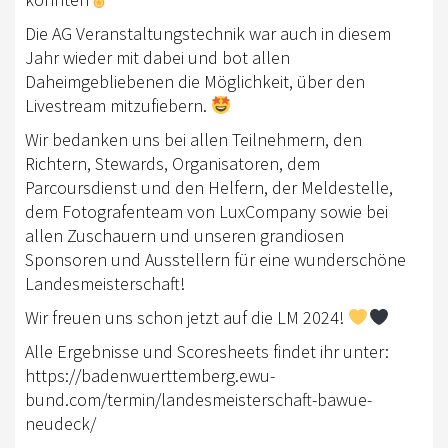
TURNIERSPORT
Die AG Veranstaltungstechnik war auch in diesem
Jahr wieder mit dabei und bot allen
TURNIERKALENDER
Daheimgebliebenen die Möglichkeit, über den
Livestream mitzufiebern.
BW-CUPSERIE
Wir bedanken uns bei allen Teilnehmern, den
LANDESMEISTER
Richtern, Stewards, Organisatoren, dem
Parcoursdienst und den Helfern, der Meldestelle,
SPORTFÖRDERUNG
dem Fotografenteam von LuxCompany sowie bei
JUNGPFERDEPROGRAMM
allen Zuschauern und unseren grandiosen
Sponsoren und Ausstellern für eine wunderschöne
JUGEND
Landesmeisterschaft!
KIDS CLUB
Wir freuen uns schon jetzt auf die LM 2024!
Alle Ergebnisse und Scoresheets findet ihr unter:
JUGENDFÖRDERUNG
https://badenwuerttemberg.ewu-
FREIZEIT
bund.com/termin/landesmeisterschaft-bawue-
neudeck/
TERMINE