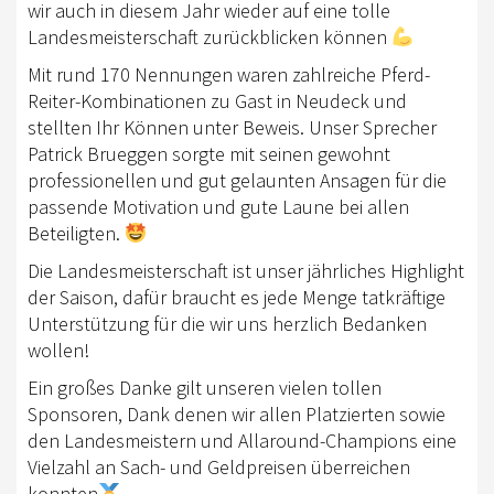
wir auch in diesem Jahr wieder auf eine tolle
LANDESVERBÄNDE
Landesmeisterschaft zurückblicken können
MITGLIED WERDEN
Mit rund 170 Nennungen waren zahlreiche Pferd-
Reiter-Kombinationen zu Gast in Neudeck und
EWU BAWÜ
stellten Ihr Können unter Beweis. Unser Sprecher
Patrick Brueggen sorgte mit seinen gewohnt
VORSTAND
professionellen und gut gelaunten Ansagen für die
SPONSOREN
passende Motivation und gute Laune bei allen
Beteiligten.
SPONSORINGKONZEPT
Die Landesmeisterschaft ist unser jährliches Highlight
VERBANDSJACKEN & WESTEN
der Saison, dafür braucht es jede Menge tatkräftige
Unterstützung für die wir uns herzlich Bedanken
MITGLIED WERDEN
wollen!
IMAGEFILM
Ein großes Danke gilt unseren vielen tollen
Sponsoren, Dank denen wir allen Platzierten sowie
SATZUNG/BEITRAGSORDNUNG
den Landesmeistern und Allaround-Champions eine
Vielzahl an Sach- und Geldpreisen überreichen
PROTOKOLLE JHV
konnten